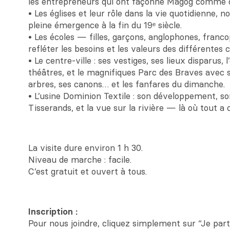
les entrepreneurs qui ont façonné Magog comme cen
• Les églises et leur rôle dans la vie quotidien
pleine émergence à la fin du 19ᵉ siècle.
• Les écoles — filles, garçons, anglophones, fra
refléter les besoins et les valeurs des différente
• Le centre‑ville : ses vestiges, ses lieux disparus, 
théâtres, et le magnifiques Parc des Braves avec 
arbres, ses canons… et les fanfares du dimanche.
• L’usine Dominion Textile : son développement, son
Tisserands, et la vue sur la rivière — là où tout 
La visite dure environ 1 h 30.
Niveau de marche : facile.
C’est gratuit et ouvert à tous.
Inscription :
Pour nous joindre, cliquez simplement sur “Je parti